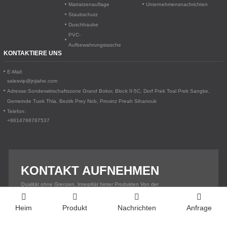
Matratzenauflage
Unternehmensnachrichten
Staubschutz
Duschhaube
PVC-
Aufbewahrungstasche
KONTAKTIERE UNS
E-Mail:
salesvip@jnjiahe.com
Adresse:
Sonderwirtschaftszone Grand Bokor, Block II-5C, Dorf Prek Toal
Prek Sangke,
Gemeinde Tuek Thla, Bezirk Prey Nob, Provinz Preah Sihanouk
Telefon:
+8614768787537
KONTAKT AUFNEHMEN
Qualität ohne Grenzen, Integrität hinter Produkten Von der
Sonderwirtschaftszone Phnom Penh zu Ihrer Lieferkette
KONTAKTIERE UNS
Heim
Produkt
Nachrichten
Anfrage