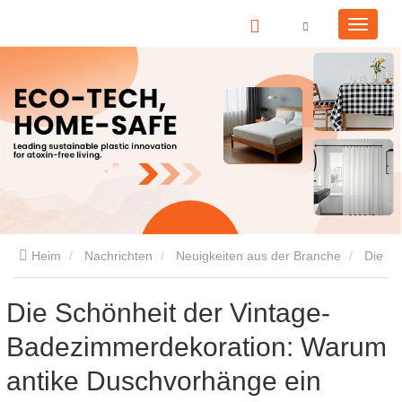
Heim
Nachrichten
Neuigkeiten aus der Branche
Die
Schönheit der Vintage-Badezimmerdekoration: Warum antike
Die Schönheit der Vintage-
Badezimmerdekoration: Warum
Duschvorhänge ein Comeback erleben
antike Duschvorhänge ein