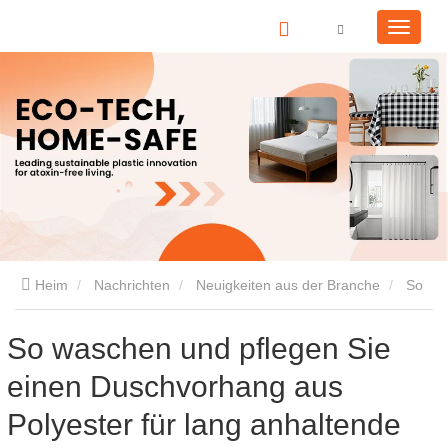
Heim
Nachrichten
Neuigkeiten aus der Branche
So
waschen und pflegen Sie einen Duschvorhang aus Polyester für
So waschen und pflegen Sie
einen Duschvorhang aus
lang anhaltende Frische
Polyester für lang anhaltende