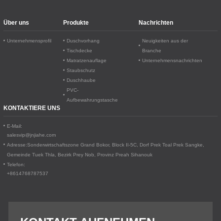
Über uns
Produkte
Nachrichten
Unternehmensprofil
Duschvorhang
Neuigkeiten aus der
Tischdecke
Branche
Matratzenauflage
Unternehmensnachrichten
Staubschutz
Duschhaube
PVC-
Aufbewahrungstasche
KONTAKTIERE UNS
E-Mail:
salesvip@jnjiahe.com
Adresse:
Sonderwirtschaftszone Grand Bokor, Block II-5C, Dorf Prek Toal
Prek Sangke,
Gemeinde Tuek Thla, Bezirk Prey Nob, Provinz Preah Sihanouk
Telefon:
+8614768787537