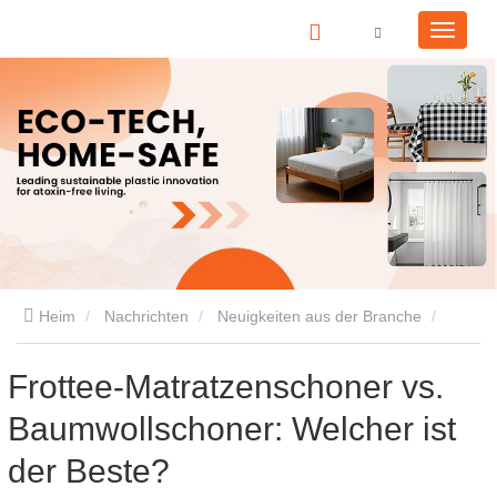
Heim
Nachrichten
Neuigkeiten aus der Branche
Frottee-Matratzenschoner vs. Baumwollschoner: Welcher ist
Frottee-Matratzenschoner vs.
Baumwollschoner: Welcher ist
der Beste?
der Beste?