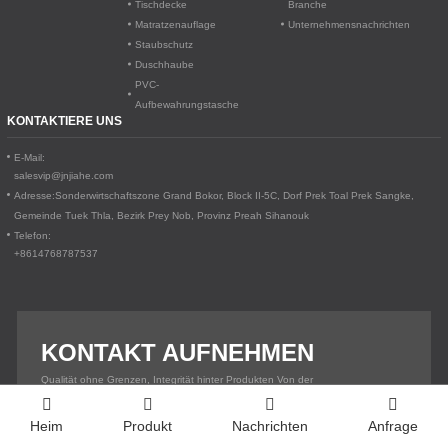
Tischdecke
Branche
Matratzenauflage
Unternehmensnachrichten
Staubschutz
Duschhaube
PVC-
Aufbewahrungstasche
KONTAKTIERE UNS
E-Mail:
salesvip@jnjiahe.com
Adresse:
Sonderwirtschaftszone Grand Bokor, Block II-5C, Dorf Prek Toal
Prek Sangke,
Gemeinde Tuek Thla, Bezirk Prey Nob, Provinz Preah Sihanouk
Telefon:
+8614768787537
KONTAKT AUFNEHMEN
Qualität ohne Grenzen, Integrität hinter Produkten Von der
Sonderwirtschaftszone Phnom Penh zu Ihrer Lieferkette
KONTAKTIERE UNS
Heim
Produkt
Nachrichten
Anfrage