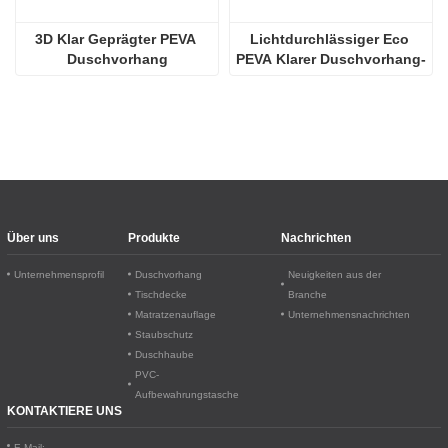
3D Klar Geprägter PEVA 
Lichtdurchlässiger Eco 
Duschvorhang
PEVA Klarer Duschvorhang-
Einsatz
Über uns
Produkte
Nachrichten
Unternehmensprofil
Duschvorhang
Neuigkeiten aus der
Tischdecke
Branche
Matratzenauflage
Unternehmensnachrichten
Staubschutz
Duschhaube
PVC-
Aufbewahrungstasche
KONTAKTIERE UNS
E-Mail: