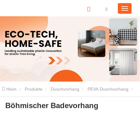
Heim
Produkte
Duschvorhang
PEVA Duschvorhang
Böhmischer Badevorhang
Böhmischer Badevorhang