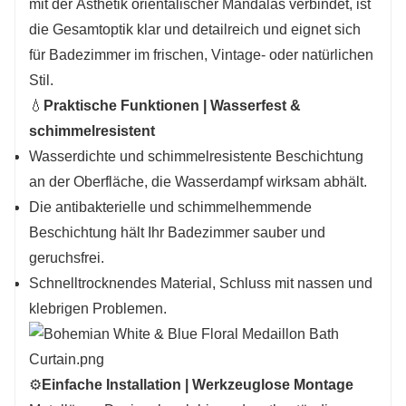
mit der Ästhetik orientalischer Mandalas verbindet, ist
Arten von Duschvorhangstangen anpassen, es
die Gesamtoptik klar und detailreich und eignet sich
werden keine zusätzlichen Werkzeuge benötigt
für Badezimmer im frischen, Vintage- oder natürlichen
und die Montage ist in wenigen Minuten
Stil.
erledigt.
💧
Praktische Funktionen | Wasserfest &
🧺 Maschinenwaschbar und pflegeleicht.
schimmelresistent
Waschbar, maschinenwaschbar; Kaltwäsche im
Wasserdichte und schimmelresistente Beschichtung
Schonwaschgang empfohlen.
an der Oberfläche, die Wasserdampf wirksam abhält.
Wenn Sie an unseren Produkten
Die antibakterielle und schimmelhemmende
interessiert sind, besuchen Sie bitte
Beschichtung hält Ihr Badezimmer sauber und
unsere offizielle Website für weitere
geruchsfrei.
Informationen oder kontaktieren Sie
Schnelltrocknendes Material, Schluss mit nassen und
uns direkt per E-
klebrigen Problemen.
Mail:
salesvip@jnjiahe.com
⚙️
Einfache Installation | Werkzeuglose Montage