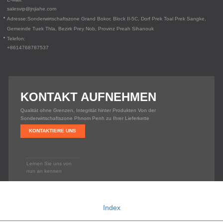
salesvip@jnjiahe.com
Adresse:
Sonderwirtschaftszone Grand Bokor, Block II-5C, Dorf Prek Toal
Prek Sangke,
Gemeinde Tuek Thla, Bezirk Prey Nob, Provinz Preah Sihanouk
Telefon:
+8614768787537
KONTAKT AUFNEHMEN
Qualität ohne Grenzen, Integrität hinter Produkten Von der
Sonderwirtschaftszone Phnom Penh zu Ihrer Lieferkette
KONTAKTIERE UNS
Lernen Sie uns von
nun an kennen
Copyright © 2020
EXTRA LONG LIVING CO., LTD.
Technischer Support: Huazhicloud
Index