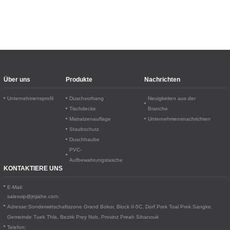
Über uns
Produkte
Nachrichten
Unternehmensprofil
Duschvorhang
Neuigkeiten aus der
Tischdecke
Branche
Matratzenauflage
Unternehmensnachrichten
Staubschutz
Duschhaube
PVC-
Aufbewahrungstasche
KONTAKTIERE UNS
E-Mail:
salesvip@jnjiahe.com
Adresse:
Sonderwirtschaftszone Grand Bokor, Block II-5C, Dorf Prek Toal
Prek Sangke,
Gemeinde Tuek Thla, Bezirk Prey Nob, Provinz Preah Sihanouk
Telefon: