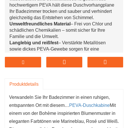
hochwertigem PEVA hält diese Duschvorhangplane
Ihr Badezimmer trocken und sauber und verhindert
gleichzeitig das Entstehen von Schimmel.
Umweltfreundliches Material
– Frei von Chlor und
schädlichen Chemikalien – somit sicher für Ihre
Familie und die Umwelt.
Langlebig und reißfest
– Verstärkte Metallösen
sowie dickes PEVA-Gewebe sorgen für eine
langlebige Nutzung ohne Deformation.
Geruchslos und leicht zu reinigen
– Im Gegensatz
zu PVC-Vorhängen ist dieser Vorhang völlig
geruchslos und kann mühelos abgewischt werden.
Stilvolles Boho-Design
Das blaue und rosa
Produktdetails
Blumenmuster verleiht jedem Badezimmer im
modernen, minimalistischen oder bohemianischen
Verwandeln Sie Ihr Badezimmer in einen ruhigen,
Stil einen sanften, künstlerischen Touch.
entspannten Ort mit diesem…
PEVA-Duschkabine
Mit
einem von der Bohème inspirierten Blumenmuster in
eleganten Farbtönen wie Marineblau, Rosé und Weiß.