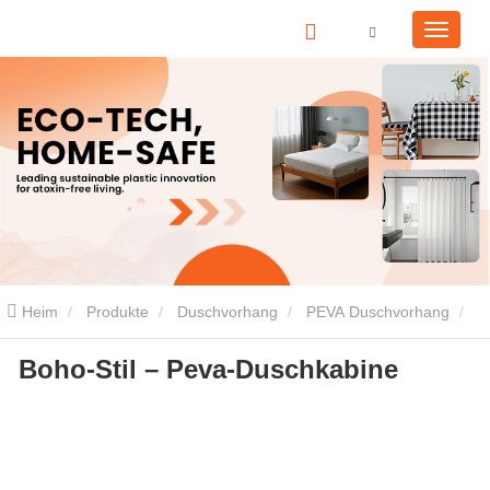
Heim
Produkte
Duschvorhang
PEVA Duschvorhang
Boho-Stil – Peva-Duschkabine
Boho-Stil – Peva-Duschkabine