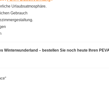
erliche Urlaubsatmosphäre.
glichen Gebrauch
dezimmergestaltung.
ugen
n
hes Winterwunderland – bestellen Sie noch heute Ihren PEV
nce“