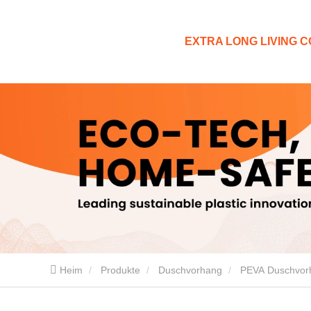
EXTRA LONG LIVING CO
Heim
Produkte
Duschvorhang
PEVA Duschvor