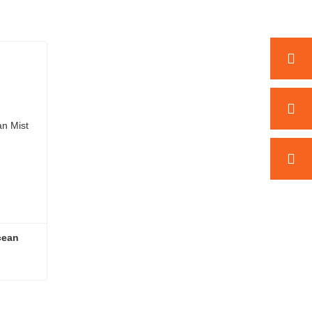
ean 
Duschvorhang aus Vinyl, Ocean Mist Ombre