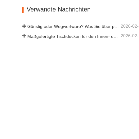
Kontaktieren Sie mich jetzt
Kont
Verwandte Nachrichten
2026-02
Günstig oder Wegwerfware? Was Sie über preiswerte Tischdecken wissen sollten
2026-02
Maßgefertigte Tischdecken für den Innen- und Außenbereich: Worauf Sie achten sollten
Über uns
Produkte
Unternehmensprofil
Duschvorhang
Tischdecke
Matratzenauflag
Staubschutz
Duschhaube
PVC-Aufbewahru