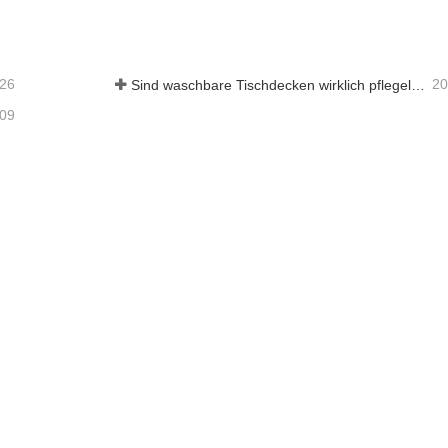
aktieren Sie mich jetzt
Kontaktieren Sie mich je
-26
20
Sind waschbare Tischdecken wirklich pflegeleicht? Was Sie erwartet
-09
Nachrichten
Neuigkeiten aus der Branche
Unternehmensnachrichten
e
ngstasche