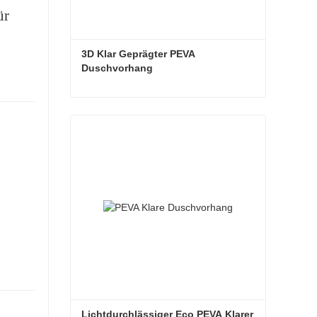
ür
3D Klar Geprägter PEVA 
Duschvorhang
3D Klar Geprägter PEVA Duschvorhang
Kontaktieren Sie mich jetzt
Lichtdurchlässiger Eco PEVA Klarer 