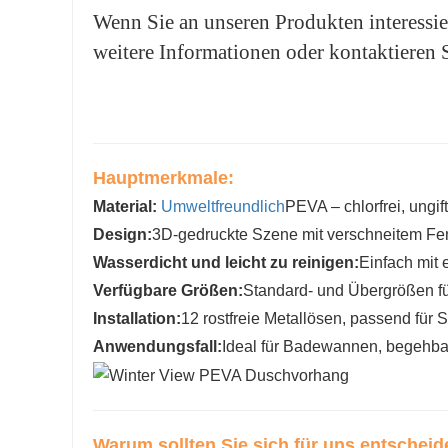
Wenn Sie an unseren Produkten interessiert
weitere Informationen oder kontaktieren S
Hauptmerkmale:
Material:
Umweltfreundlich
PEVA – chlorfrei, ungif
Design:
3D-gedruckte Szene mit verschneitem Fens
Wasserdicht und leicht zu reinigen:
Einfach mit
Verfügbare Größen:
Standard- und Übergrößen f
Installation:
12 rostfreie Metallösen, passend für
Anwendungsfall:
Ideal für Badewannen, begehbar
Warum sollten Sie sich für uns entschei