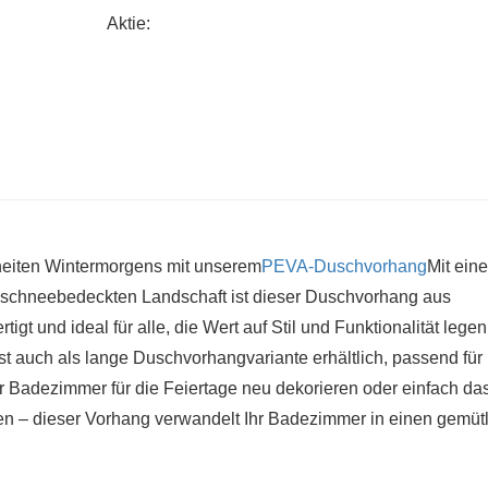
E-Mail:
salesvip@jnjiahe.com
Aktie:
neiten Wintermorgens mit unserem
PEVA-Duschvorhang
Mit ein
n, schneebedeckten Landschaft ist dieser Duschvorhang aus
t und ideal für alle, die Wert auf Stil und Funktionalität legen
st auch als lange Duschvorhangvariante erhältlich, passend für
Badezimmer für die Feiertage neu dekorieren oder einfach da
en – dieser Vorhang verwandelt Ihr Badezimmer in einen gemüt