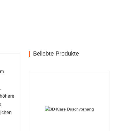
Beliebte Produkte
em
.
 höhere
s
lichen