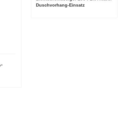
Duschvorhang-Einsatz
Lichtdurchlässiger Eco PEVA Klarer Duschvorhang-Einsatz
Kontaktieren Sie mich jetzt
A-