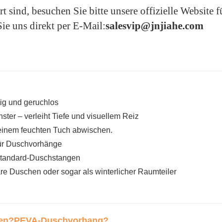
 sind, besuchen Sie bitte unsere offizielle Website f
ie uns direkt per E-Mail:
salesvip@jnjiahe.com
tig und geruchlos
ter – verleiht Tiefe und visuellem Reiz
 einem feuchten Tuch abwischen.
ür Duschvorhänge
 Standard-Duschstangen
e Duschen oder sogar als winterlicher Raumteiler
den?
PEVA-Duschvorhang
?