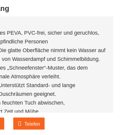
ang
ies PEVA, PVC-frei, sicher und geruchlos,
mpfindliche Personen
Die glatte Oberfläche nimmt kein Wasser auf
en von Wasserdampf und Schimmelbildung.
ges „Schneefenster“-Muster, das dem
nale Atmosphäre verleiht.
Unterstützt Standard- und lange
n Duschräumen geeignet.
m feuchten Tuch abwischen,
rt Zeit und Mühe.
ert sind, besuchen Sie bitte unsere
Telefon
ionen oder kontaktieren Sie uns direkt per