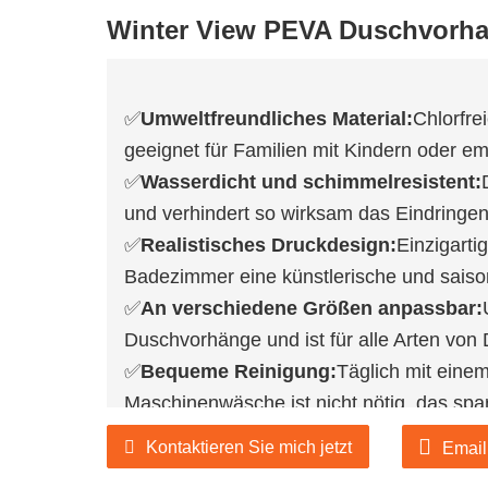
Winter View PEVA Duschvorh
✅
Umweltfreundliches Material:
Chlorfre
geeignet für Familien mit Kindern oder e
✅
Wasserdicht und schimmelresistent:
und verhindert so wirksam das Eindring
✅
Realistisches Druckdesign:
Einzigarti
Badezimmer eine künstlerische und saiso
✅
An verschiedene Größen anpassbar:
Duschvorhänge und ist für alle Arten vo
✅
Bequeme Reinigung:
Täglich mit eine
Maschinenwäsche ist nicht nötig, das spa
Wenn Sie an unseren Produkten interessi
Kontaktieren Sie mich jetzt
Email
offizielle Website für weitere Informat