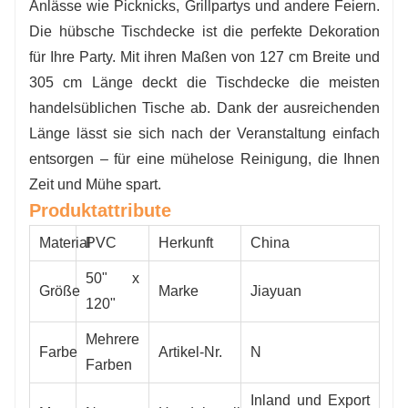
Anlässe wie Picknicks, Grillpartys und andere Feiern.
Perfekt für jeden Anlass:
Eine praktische und
Die hübsche Tischdecke ist die perfekte Dekoration
budgetfreundliche Lösung für Bankette,
für Ihre Party. Mit ihren Maßen von 127 cm Breite und
Hochzeiten, Geburtstage und Caterings.
305 cm Länge deckt die Tischdecke die meisten
Wenn Sie an unseren Produkten interessiert sind, besuchen
handelsüblichen Tische ab. Dank der ausreichenden
Sie bitte unsere offizielle Website für weitere Informationen
oder kontaktieren Sie uns direkt per E-
Länge lässt sie sich nach der Veranstaltung einfach
Mail:
salesvip@jnjiahe.com
entsorgen – für eine mühelose Reinigung, die Ihnen
Zeit und Mühe spart.
Produktattribute
Material
PVC
Herkunft
China
50" x
Größe
Marke
Jiayuan
120"
Mehrere
Farbe
Artikel-Nr.
N
Farben
Inland und Export