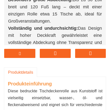
breit und 120 Fuß lang – deckt mit einer
einzigen Rolle etwa 15 Tische ab, ideal für
Großveranstaltungen.
Vollständig und undurchsichtig:
Das Design
mit hoher Deckkraft gewährleistet eine
vollständige Abdeckung ohne Transparenz und
wertet so die Tischpräsentation auf.
Langlebig und auslaufsicher:
Hergestellt aus
hochwertigem Kunststoff – wasserdicht,
ölbeständig und reißfest für sorgenfreien
Produktdetails
Gebrauch.
Produkteinführung
Mühelose Einrichtung:
Lässt sich leicht auf die
Diese bedruckte Tischdeckenrolle aus Kunststoff ist
gewünschte Größe für rechteckige oder runde
vielseitig einsetzbar, wasser-, öl- und
Tische zuschneiden; schnell zu verteilen,
fleckenabweisend und eignet sich für verschiedenste
schnell zu reinigen.