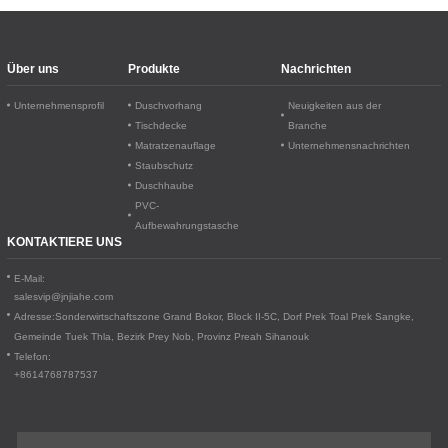
Über uns
Produkte
Nachrichten
Unternehmensprofil
Duschvorhang
Neuigkeiten aus der
Tischdecke
Branche
Matratzenauflage
Unternehmensnachrichten
Staubschutz
Duschhaube
PVC-
Aufbewahrungstasche
KONTAKTIERE UNS
E-Mail:
salesvip@jnjiahe.com
Adresse:
Sonderwirtschaftszone Grand Bokor, Block II-5C, Dorf Prek Toal
Prek Sangke,
Gemeinde Tuek Thla, Bezirk Prey Nob, Provinz Preah Sihanouk
Telefon:
+8614768787537