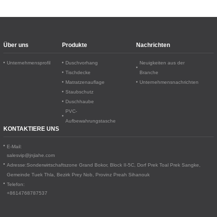
Über uns
Produkte
Nachrichten
Unternehmensprofil
Duschvorhang
Neuigkeiten aus der
Tischdecke
Branche
Matratzenauflage
Unternehmensnachrichten
Staubschutz
Duschhaube
PVC-
Aufbewahrungstasche
KONTAKTIERE UNS
E-Mail:
salesvip@jnjiahe.com
Adresse:
Sonderwirtschaftszone Grand Bokor, Block II-5C, Dorf Prek Toal
Prek Sangke,
Gemeinde Tuek Thla, Bezirk Prey Nob, Provinz Preah Sihanouk
Telefon:
+8614768787537