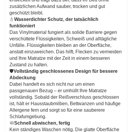
täglichen Gebrauch.
zusätzlichen Aufwand sauber, trocken und gut
🏡
Gebaut für die Ewigkeit und passt genau richtig
geschützt bleibt.
Hergestellt aus dickem, strapazierfähigem Vinyl, das
💧
Wasserdichter Schutz, der tatsächlich
lange hält. Entwickelt, um genau auf
funktioniert
Standardmatratzengrößen zu passen, was es zu einer
Das Vinylmaterial fungiert als solide Barriere gegen
großartigen Wahl für Häuser, Mietwohnungen, Hotels
verschüttete Flüssigkeiten, Schweiß und alltägliche
und Schlafsäle macht.
Unfälle. Flüssigkeiten bleiben an der Oberfläche,
anstatt einzuweichen. Das hilft, Flecken zu vermeiden
und Ihre Matratze mit der Zeit in einem besseren
Zustand zu halten.
🛡️
Vollständig geschlossenes Design für bessere
Abdeckung
Dabei handelt es sich nicht nur um einen
passgenauen Bezug – er umhüllt Ihre Matratze
vollständig. Sobald der Reißverschluss geschlossen
ist, hält er Hausstaubmilben, Bettwanzen und häufige
Allergene fern und sorgt so für eine sauberere
Schlafumgebung.
🧼
Schnell abwischen, fertig
Kein ständiges Waschen nötig. Die glatte Oberfläche