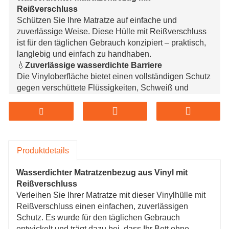
Reißverschluss
Schützen Sie Ihre Matratze auf einfache und
zuverlässige Weise. Diese Hülle mit Reißverschluss
ist für den täglichen Gebrauch konzipiert – praktisch,
langlebig und einfach zu handhaben.
💧
Zuverlässige wasserdichte Barriere
Die Vinyloberfläche bietet einen vollständigen Schutz
gegen verschüttete Flüssigkeiten, Schweiß und
Unfälle. Flüssigkeiten bleiben außen, sodass Ihre
Matratze darunter sauber und trocken bleibt.
🛡️
Rundumschutz mit Reißverschluss
Im Gegensatz zu Spannbezügen umschließt dieser
die Matratze vollständig. Sobald der Reißverschluss
Produktdetails
geschlossen ist, bildet er eine dichte Barriere, die
Bettwanzen, Hausstaubmilben und häufige Allergene
Wasserdichter Matratzenbezug aus Vinyl mit
fernhält.
Reißverschluss
🧼
Wartungsarme Reinigung
Verleihen Sie Ihrer Matratze mit dieser Vinylhülle mit
Sie müssen es nicht jedes Mal in die Wäsche werfen.
Reißverschluss einen einfachen, zuverlässigen
Die glatte Oberfläche lässt sich in Sekundenschnelle
Schutz. Es wurde für den täglichen Gebrauch
abwischen – perfekt für schnelles Auffrischen und den
entwickelt und trägt dazu bei, dass Ihr Bett ohne