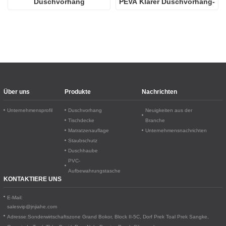
Duschvorhang
PEVA Klarer Duschvorhang-
Einsatz
Über uns
Produkte
Nachrichten
Unternehmensprofil
Duschvorhang
Neuigkeiten aus der
Tischdecke
Branche
Matratzenauflage
Unternehmensnachrichten
Staubschutz
Duschhaube
PVC-
Aufbewahrungstasche
KONTAKTIERE UNS
E-Mail:
salesvip@jnjiahe.com
Adresse:
Sonderwirtschaftszone Grand Bokor, Block II-5C, Dorf Prek Toal
Prek Sangke,