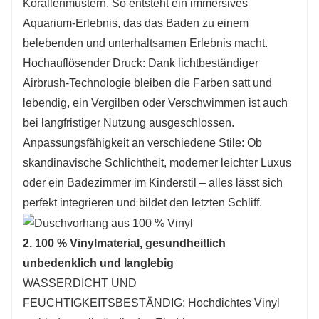
Korallenmustern. So entsteht ein immersives
sind, besuchen Sie bitte unsere offizielle
Aquarium-Erlebnis, das das Baden zu einem
Website für weitere Informationen oder
belebenden und unterhaltsamen Erlebnis macht.
kontaktieren Sie uns direkt per E-
Hochauflösender Druck: Dank lichtbeständiger
Mail:
salesvip@jnjiahe.com
Airbrush-Technologie bleiben die Farben satt und
lebendig, ein Vergilben oder Verschwimmen ist auch
bei langfristiger Nutzung ausgeschlossen.
Anpassungsfähigkeit an verschiedene Stile: Ob
skandinavische Schlichtheit, moderner leichter Luxus
oder ein Badezimmer im Kinderstil – alles lässt sich
perfekt integrieren und bildet den letzten Schliff.
2. 100 % Vinylmaterial, gesundheitlich
unbedenklich und langlebig
WASSERDICHT UND
FEUCHTIGKEITSBESTÄNDIG: Hochdichtes Vinyl