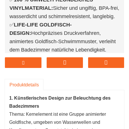
VINYLMATERIAL:
Sicher und ungiftig, BPA-frei,
wasserdicht und schimmelresistent, langlebig.
✅
LIFE-LIFE GOLDFISCH-
DESIGN:
Hochpräzises Druckverfahren,
animiertes Goldfisch-Schwimmmuster, verleiht
dem Badezimmer natürliche Lebendigkeit.
✅
Verdickt und reißfest:
Das Material mit hoher
Dichte ist dehnungsbeständig und
alterungsbeständig und verformt sich auch bei
langfristiger Nutzung nicht.
Produktdetails
✅
Leicht zu reinigen und zu pflegen:
Glatte
1. Künstlerisches Design zur Beleuchtung des
und wasserdichte Oberfläche, einfach
Badezimmers
abwischen, Schluss mit Schimmel- und
Thema: Kernelement ist eine Gruppe animierter
Stockfleckenproblemen.
Goldfische, umgeben von Wasserwellen und
Wenn Sie an unseren Produkten interessiert