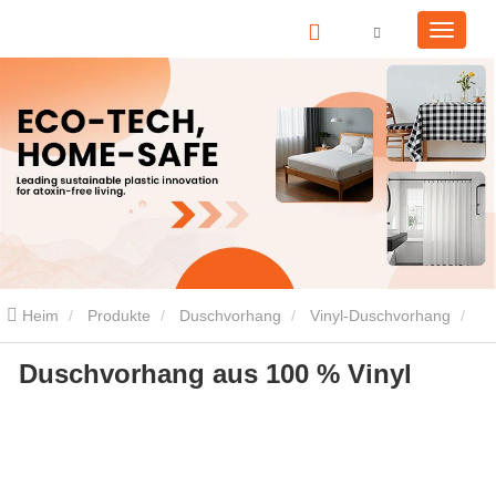
Heim
Produkte
Duschvorhang
Vinyl-Duschvorhang
Duschvorhang aus 100 % Vinyl
Duschvorhang aus 100 % Vinyl