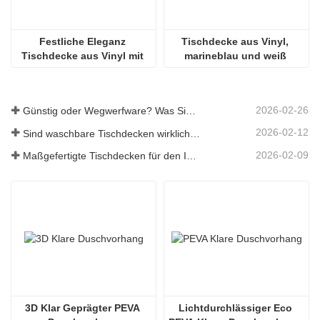
Festliche Eleganz 
Tischdecke aus Vinyl, 
Tischdecke aus Vinyl mit 
marineblau und weiß 
Flanellrücken
gestreift
2026-02-26
Günstig oder Wegwerfware? Was Sie über preiswerte Tischdecken wissen sollten
2026-02-12
Sind waschbare Tischdecken wirklich pflegeleicht? Was Sie erwartet
2026-02-09
Maßgefertigte Tischdecken für den Innen- und Außenbereich: Worauf Sie achten sollten
3D Klar Geprägter PEVA 
Lichtdurchlässiger Eco 