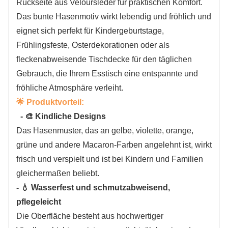
Rückseite aus Veloursleder für praktischen Komfort.
Wenn Sie an unseren Produkten interessiert
Das bunte Hasenmotiv wirkt lebendig und fröhlich und
sind, besuchen Sie bitte unsere offizielle
eignet sich perfekt für Kindergeburtstage,
Website für weitere Informationen oder
Frühlingsfeste, Osterdekorationen oder als
kontaktieren Sie uns direkt per E-
fleckenabweisende Tischdecke für den täglichen
Mail:
salesvip@jnjiahe.com
Gebrauch, die Ihrem Esstisch eine entspannte und
fröhliche Atmosphäre verleiht.
🌟 Produktvorteil:
- 🎨 Kindliche Designs
Das Hasenmuster, das an gelbe, violette, orange,
grüne und andere Macaron-Farben angelehnt ist, wirkt
frisch und verspielt und ist bei Kindern und Familien
gleichermaßen beliebt.
- 💧 Wasserfest und schmutzabweisend,
pflegeleicht
Die Oberfläche besteht aus hochwertiger