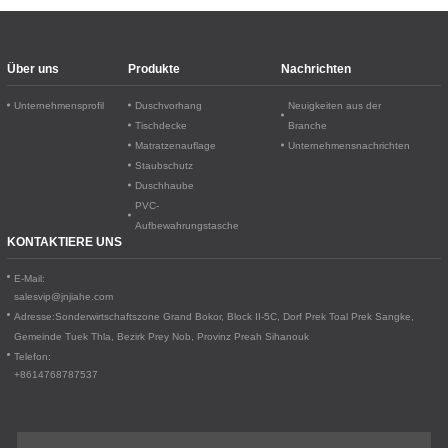
Über uns
Produkte
Nachrichten
Unternehmensprofil
Duschvorhang
Neuigkeiten aus der
Tischdecke
Branche
Matratzenauflage
Unternehmensnachrichten
Staubschutz
Duschhaube
PVC-
Aufbewahrungstasche
KONTAKTIERE UNS
E-Mail:
salesvip@jnjiahe.com
Adresse:
Sonderwirtschaftszone Grand Bokor, Block II-5C, Dorf Prek Toal
Prek Sangke,
Gemeinde Tuek Thla, Bezirk Prey Nob, Provinz Preah Sihanouk
Telefon:
+8614768787537