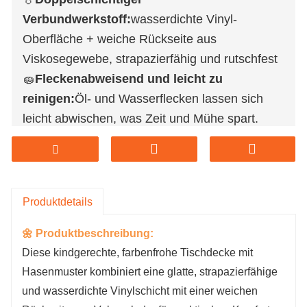
Verbundwerkstoff:
wasserdichte Vinyl-
Oberfläche + weiche Rückseite aus
Viskosegewebe, strapazierfähig und rutschfest
🧽
Fleckenabweisend und leicht zu
reinigen:
Öl- und Wasserflecken lassen sich
leicht abwischen, was Zeit und Mühe spart.
📏
Geeignet für verschiedene
Anwendungsszenarien:
Geeignet für
Kindergeburtstage, Familienfeste, Ostern und
andere Feiertagsdekorationen.
Produktdetails
♻️
Faltbar und
🌼 Produktbeschreibung:
wiederverwendbar:
umweltfreundlich und
Diese kindgerechte, farbenfrohe Tischdecke mit
praktisch, leicht zu verstauen, wirtschaftlich und
Hasenmuster kombiniert eine glatte, strapazierfähige
schön
und wasserdichte Vinylschicht mit einer weichen