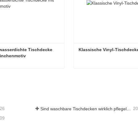
wasserdichte Tischdecke 
Klassische Vinyl-Tischdeck
ninchenmotiv
Bunte, wasserdichte Tischdecke mit Kaninchenmotiv
Klassische Vinyl-Tischdec
aktieren Sie mich jetzt
Kontaktieren Sie mich je
-26
20
Sind waschbare Tischdecken wirklich pflegeleicht? Was Sie erwartet
-09