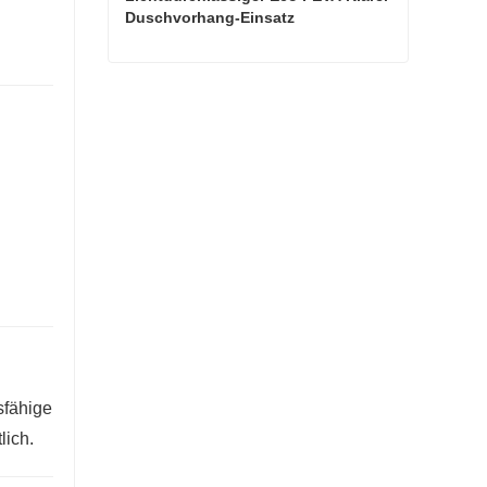
Duschvorhang-Einsatz
Lichtdurchlässiger Eco PEVA Klarer Duschvorhang-Einsatz
Kontaktieren Sie mich jetzt
sfähige
lich.