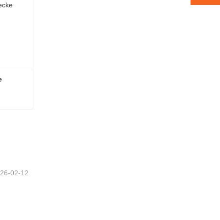
e
ke
tzt
26-02-12