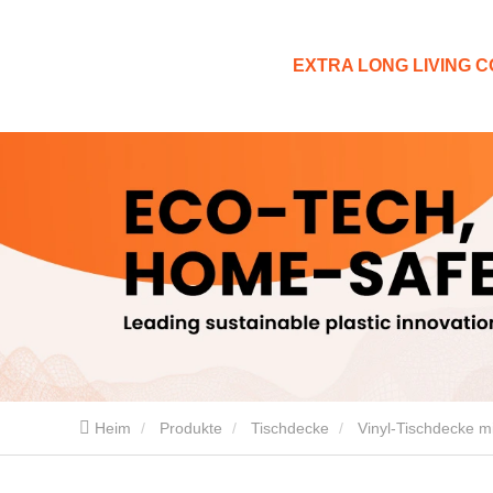
EXTRA LONG LIVING CO
Heim
Produkte
Tischdecke
Vinyl-Tischdecke mi