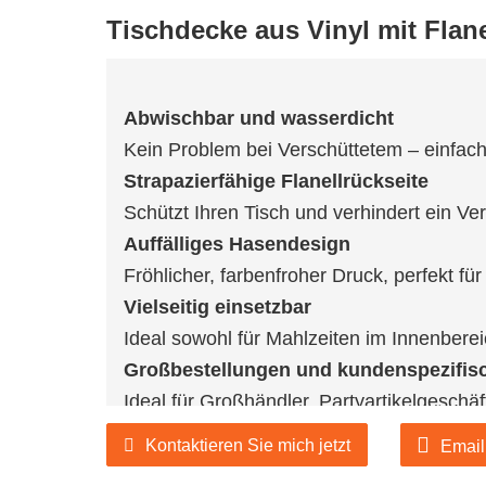
Tischdecke aus Vinyl mit Fla
Abwischbar und wasserdicht
Kein Problem bei Verschüttetem – einfa
Strapazierfähige Flanellrückseite
Schützt Ihren Tisch und verhindert ein Ve
Auffälliges Hasendesign
Fröhlicher, farbenfroher Druck, perfekt fü
Vielseitig einsetzbar
Ideal sowohl für Mahlzeiten im Innenbere
Großbestellungen und kundenspezifis
Ideal für Großhändler, Partyartikelgeschä
Wenn Sie an unseren Produkten interessi
Kontaktieren Sie mich jetzt
Email
offizielle Website für weitere Informat