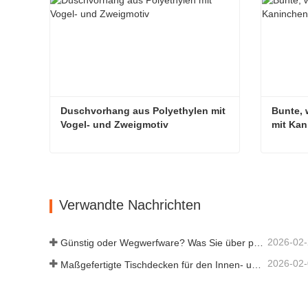
Duschvorhang aus Polyethylen mit 
Bunte, 
Vogel- und Zweigmotiv
mit Ka
Duschvorhang aus Polyethylen mit Vogel- und Zweigmotiv
Kontaktieren Sie mich jetzt
Kont
Verwandte Nachrichten
2026-02
Günstig oder Wegwerfware? Was Sie über preiswerte Tischdecken wissen sollten
2026-02
Maßgefertigte Tischdecken für den Innen- und Außenbereich: Worauf Sie achten sollten