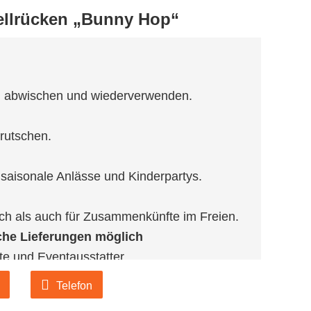
nellrücken „Bunny Hop“
ch abwischen und wiederverwenden.
rrutschen.
r saisonale Anlässe und Kinderpartys.
ich als auch für Zusammenkünfte im Freien.
che Lieferungen möglich
fte und Eventausstatter.
ert sind, besuchen Sie bitte unsere
Telefon
ionen oder kontaktieren Sie uns direkt per